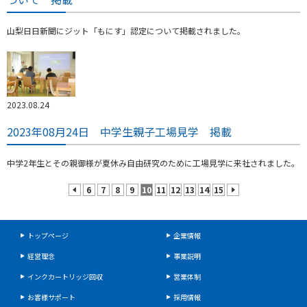
山梨日日新聞にジット「もにす」認定について掲載されました。
2023.08.24
2023年08月24日 中学生親子工場見学 掲載
中学2年生とその親御様が夏休み自由研究のために工場見学に来社されました。
6
7
8
9
10
11
12
13
14
15
prev
next
トップページ
企業情報
経営理念
事業説明
インクカートリッジ回収
営業体制
お客様サポート
採用情報