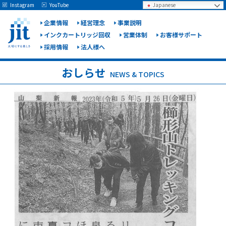
May we use cookies to track your activities? We take your privacy very seriously.
Instagram
YouTube
Japanese
Please see our privacy policy for details and any questions.
Yes
No
企業情報
経営理念
事業説明
インクカートリッジ回収
営業体制
お客様サポート
採用情報
法人様へ
ジット
株式会
おしらせ
NEWS & TOPICS
社