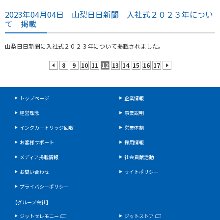
2023年04月04日 山梨日日新聞 入社式２０２３年につい
て 掲載
山梨日日新聞に入社式２０２３年について掲載されました。
8
9
10
11
12
13
14
15
16
17
prev
next
トップページ
企業情報
経営理念
事業説明
インクカートリッジ回収
営業体制
お客様サポート
採用情報
メディア掲載情報
社会貢献活動
お問い合わせ
サイトポリシー
プライバシーポリシー
【グループ会社】
ジットセレモニー
ジットストア