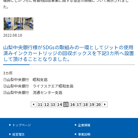
報告にしかつらに有価物回収事業に関する協定の締結について掲示されまし
た。
2022.08.10
山梨中央銀行様がSDGsの取組みの一環としてジットの使用
済みインクカートリッジの回収ボックスを下記3カ所へ設置
して頂けることとなりました。
3カ所
①山梨中央銀行 昭和支店
②山梨中央銀行 ライフスクエア昭和支店
③山梨中央銀行 流通センター支店
11
12
13
14
15
16
17
18
19
20
prev
next
トップページ
企業情報
経営理念
事業説明