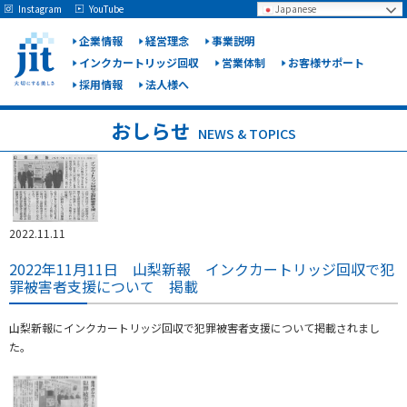
May we use cookies to track your activities? We take your privacy very seriously.
Instagram
YouTube
Japanese
Please see our privacy policy for details and any questions.
Yes
No
企業情報
経営理念
事業説明
インクカートリッジ回収
営業体制
お客様サポート
採用情報
法人様へ
ジット
株式会
おしらせ
NEWS & TOPICS
社
2022.11.11
2022年11月11日 山梨新報 インクカートリッジ回収で犯
罪被害者支援について 掲載
山梨新報にインクカートリッジ回収で犯罪被害者支援について掲載されまし
た。