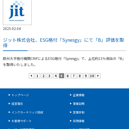
2025.02.04
ジット株式会社、ESG格付「Synesgy」にて「B」評価を取
得
欧州大手格付機関CRIFによるESG格付「Synesgy」で、上位約15％相当の「B」
を取得いたしました。
1
2
3
4
5
6
7
8
9
10
prev
next
トップページ
企業情報
経営理念
事業説明
インクカートリッジ回収
営業体制
お客様サポート
採用情報