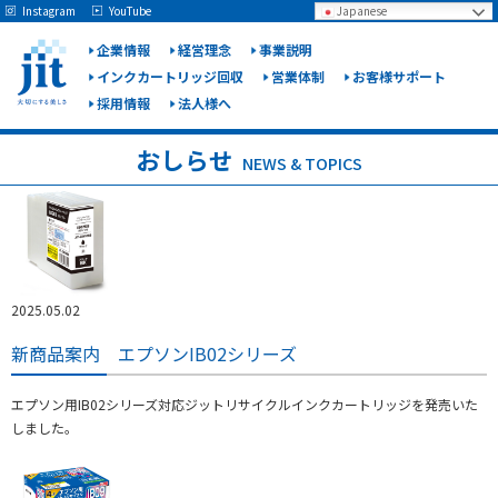
May we use cookies to track your activities? We take your privacy very seriously.
Instagram
YouTube
Japanese
Please see our privacy policy for details and any questions.
Yes
No
企業情報
経営理念
事業説明
インクカートリッジ回収
営業体制
お客様サポート
採用情報
法人様へ
ジット
株式会
おしらせ
NEWS & TOPICS
社
2025.05.02
新商品案内 エプソンIB02シリーズ
エプソン用IB02シリーズ対応ジットリサイクルインクカートリッジを発売いた
しました。