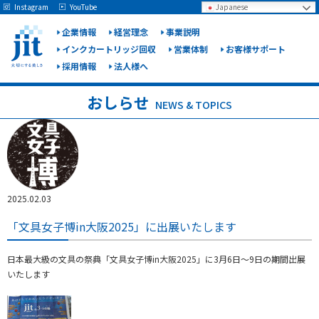
May we use cookies to track your activities? We take your privacy very seriously.
Instagram
YouTube
Japanese
Please see our privacy policy for details and any questions.
Yes
No
企業情報
経営理念
事業説明
インクカートリッジ回収
営業体制
お客様サポート
採用情報
法人様へ
ジット
株式会
おしらせ
NEWS & TOPICS
社
2025.02.03
「文具女子博in大阪2025」に出展いたします
日本最大級の文具の祭典「文具女子博in大阪2025」に3月6日～9日の期間出展
いたします