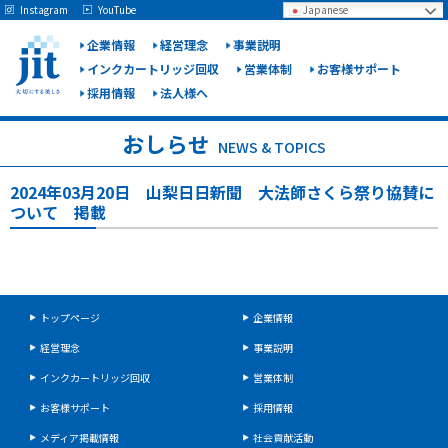
May we use cookies to track your activities? We take your privacy very seriously.
Instagram
YouTube
Japanese
Please see our privacy policy for details and any questions.
Yes
No
企業情報
経営理念
事業説明
インクカートリッジ回収
営業体制
お客様サポート
採用情報
法人様へ
ジット
株式会
おしらせ
NEWS & TOPICS
社
2024年03月20日 山梨日日新聞 大法師さくら祭り協賛に
ついて 掲載
トップページ
企業情報
経営理念
事業説明
インクカートリッジ回収
営業体制
お客様サポート
採用情報
メディア掲載情報
社会貢献活動