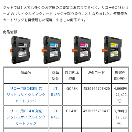
ジットでは1 人でも多くのお客様のご要望にお応えするべく、リコーGC
43シリ
ーズ のリサイクルインクカートリッジを取り扱うこととなりました。使用済み
カートリッジを再使用した環境にやさしい商品です。
商品情報
商品名
商品
対応純正
JANコード
提案売
型番
型番
価(税込)
リコー用GC43K対応
JIT-
GC43K
4530966708420
4,000円
ジットリサイクルインク
R43B
（4,400
カートリッジ
円）
リコー用GC43C対応
JIT-
GC43C
4530966708437
3,200円
ジットリサイクルインク
R43C
（3,520
カートリッジ
円）