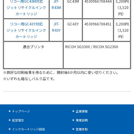
リコー用GC43M対応
JIT-
GC43M
4530966708444
3,200円
ジットリサイクルインク
R43M
（3,520
カートリッジ
円）
リコー用GC43Y対応
JIT-
GC43Y
4530966708451
3,200円
ジットリサイクルインク
R43Y
（3,520
カートリッジ
円）
適合プリンタ
RICOH SG3300 / RICOH SG2300
※良好な印刷結果を得るために、開封後6か月以内に使い切りください。
※いずれも箱なしバルク品です。
トップページ
企業情報
経営理念
事業説明
インクカートリッジ回収
営業体制