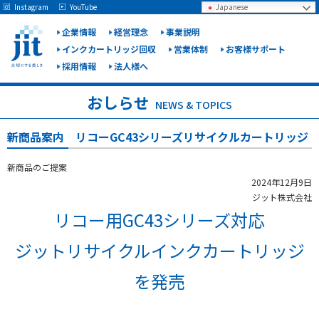
May we use cookies to track your activities? We take your privacy very seriously.
Instagram
YouTube
Japanese
Please see our privacy policy for details and any questions.
Yes
No
企業情報
経営理念
事業説明
インクカートリッジ回収
営業体制
お客様サポート
採用情報
法人様へ
ジット
株式会
おしらせ
NEWS & TOPICS
社
新商品案内 リコーGC43シリーズリサイクルカートリッジ
新商品のご提案
2024年12月9日
ジット株式会社
リコー用GC43シリーズ対応
ジットリサイクルインクカートリッジ
を発売