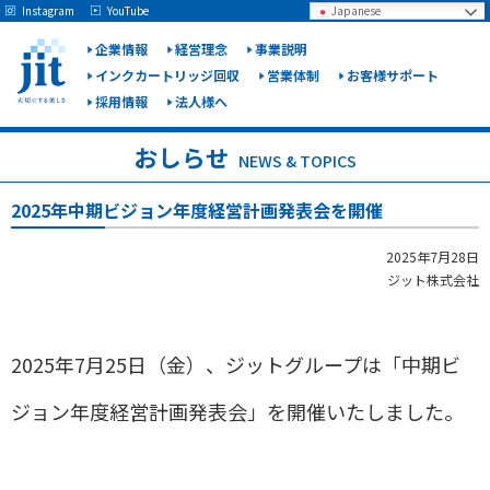
May we use cookies to track your activities? We take your privacy very seriously.
Instagram
YouTube
Japanese
Please see our privacy policy for details and any questions.
Yes
No
企業情報
経営理念
事業説明
インクカートリッジ回収
営業体制
お客様サポート
採用情報
法人様へ
ジット
株式会
おしらせ
NEWS & TOPICS
社
2025年中期ビジョン年度経営計画発表会を開催
2025年7月28日
ジット株式会社
2025年7月25日（金）、ジットグループは「中期ビ
ジョン年度経営計画発表会」を開催いたしました。