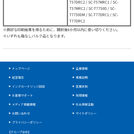
T57DRC2 / SC-T57MRC1 / SC-
T57MRC2 / SC-T7750D / SC-
T7750DM / SC-T77DRC1 / SC-
T77DRC2
※良好な印刷結果を得るために、開封後6か月以内に使い切りください。
※いずれも箱なしバルク品となります。
トップページ
企業情報
経営理念
事業説明
インクカートリッジ回収
営業体制
お客様サポート
採用情報
メディア掲載情報
社会貢献活動
お問い合わせ
サイトポリシー
プライバシーポリシー
【グループ会社】