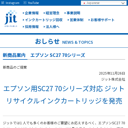
May we use cookies to track your activities? We take your privacy very seriously.
Instagram
YouTube
Japanese
Please see our privacy policy for details and any questions.
Yes
No
企業情報
経営理念
事業説明
インクカートリッジ回収
営業体制
お客様サポート
採用情報
法人様へ
ジット
株式会
おしらせ
NEWS & TOPICS
社
新商品案内 エプソン SC27 70シリーズ
新商品のご提案
2025年11月26日
ジット株式会社
エプソン用SC27 70シリーズ対応 ジット
リサイクルインクカートリッジを発売
ジットでは1 人でも多くのお客様のご要望にお応えするべく、エプソンSC27 70