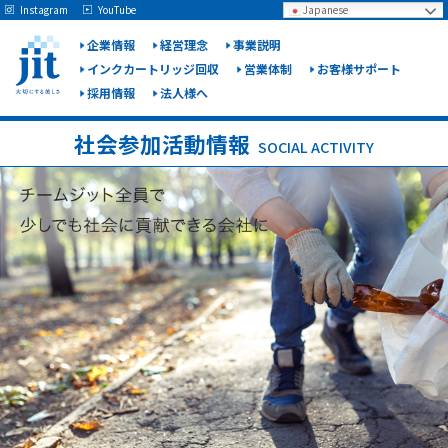
May we use cookies to track your activities? We take your privacy very seriously.
Instagram
YouTube
Japanese
Please see our privacy policy for details and any questions.
Yes
No
企業情報
経営理念
事業説明
インクカートリッジ回収
営業体制
お客様サポート
採用情報
法人様へ
ジット
株式会
社会参加活動情報
SOCIAL ACTIVITY
社