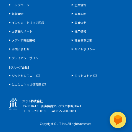
トップページ
企業情報
経営理念
事業説明
インクカートリッジ回収
営業体制
お客様サポート
採用情報
メディア掲載情報
社会貢献活動
お問い合わせ
サイトポリシー
プライバシーポリシー
【グループ会社】
ジットセレモニー
ジットストア
にこにこキッズ保育園
ジット株式会社
〒400-0413 山梨県南アルプス市和泉984-1
TEL.055-280-8105 FAX.055-280-8103
Copyright © JIT Inc. All rights reserved.