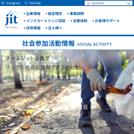
May we use cookies to track your activities? We take your privacy very seriously.
Instagram
YouTube
Japanese
Please see our privacy policy for details and any questions.
Yes
No
企業情報
経営理念
事業説明
インクカートリッジ回収
営業体制
お客様サポート
採用情報
法人様へ
ジット
株式会
社会参加活動情報
SOCIAL ACTIVITY
社