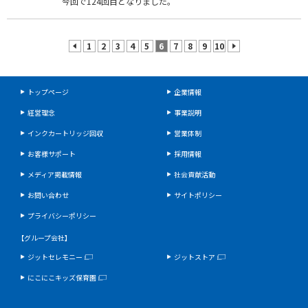
今回で124回目となりました。
1
2
3
4
5
6
7
8
9
10
prev
next
トップページ
企業情報
経営理念
事業説明
インクカートリッジ回収
営業体制
お客様サポート
採用情報
メディア掲載情報
社会貢献活動
お問い合わせ
サイトポリシー
プライバシーポリシー
【グループ会社】
ジットセレモニー
ジットストア
にこにこキッズ保育園